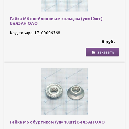
Гайка М6 с нейлоновым кольцом (уп=10шт)
БелЗАН ОАО
Код товара: 17_00006768
8 руб.
заказать
Гайка М6 с буртиком (уп=10шт) БелЗАН ОАО