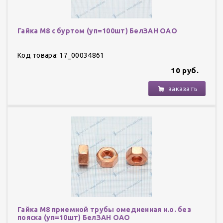
Гайка М8 с буртом (уп=100шт) БелЗАН ОАО
Код товара: 17_00034861
10 руб.
заказать
Гайка М8 приемной трубы омедненная н.о. без
пояска (уп=10шт) БелЗАН ОАО