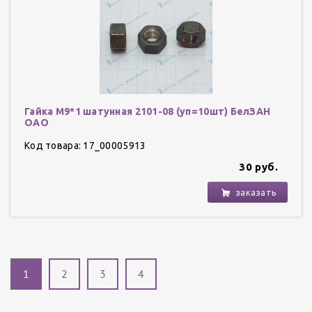
Гайка М9*1 шатунная 2101-08 (уп=10шт) БелЗАН
ОАО
Код товара: 17_00005913
30 руб.
заказать
1
2
3
4