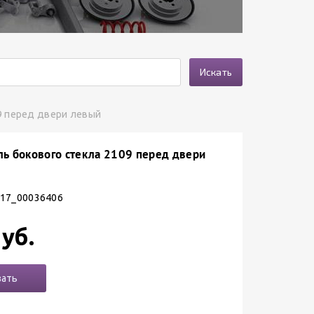
Искать
9 перед двери левый
ль бокового стекла 2109 перед двери
 17_00036406
уб.
зать