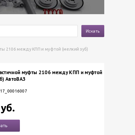
Искать
ы 2106 между КПП и муфтой (мелкий зуб)
астичной муфты 2106 между КПП и муфтой
б) АвтоВАЗ
 17_00016007
уб.
зать