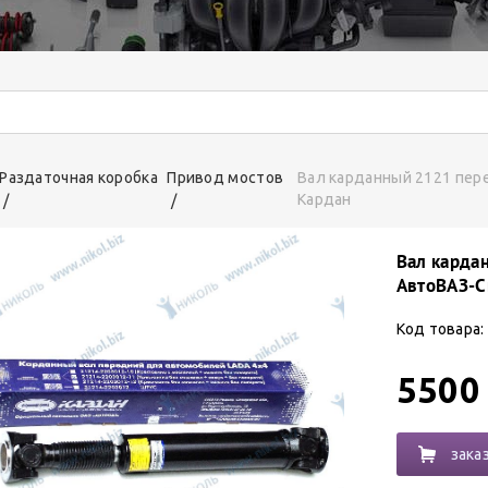
Раздаточная коробка
Привод мостов
Вал карданный 2121 пер
Кардан
Вал карда
АвтоВАЗ-С
Код товара:
5500
зака