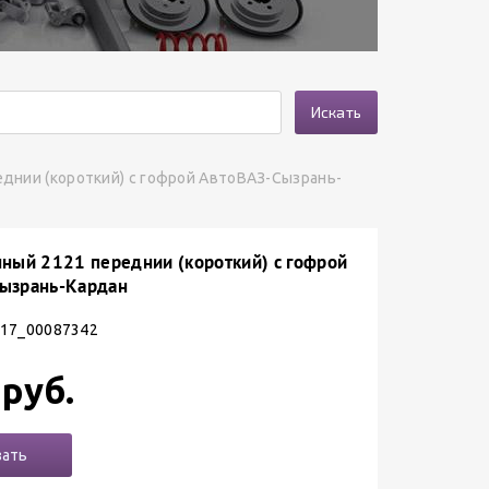
Искать
еднии (короткий) с гофрой АвтоВАЗ-Сызрань-
нный 2121 переднии (короткий) с гофрой
ызрань-Кардан
 17_00087342
 руб.
зать