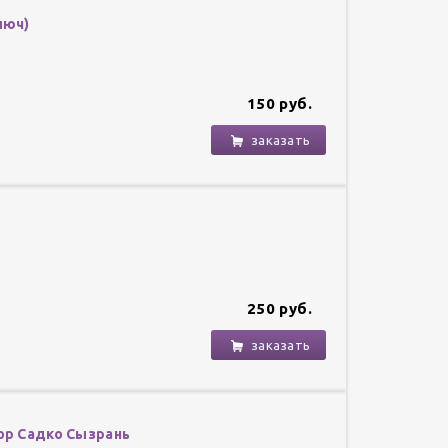
люч)
150 руб.
заказать
250 руб.
заказать
ор Садко Сызрань