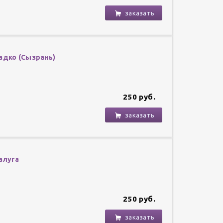
заказать
адко (Сызрань)
250 руб.
заказать
алуга
250 руб.
заказать